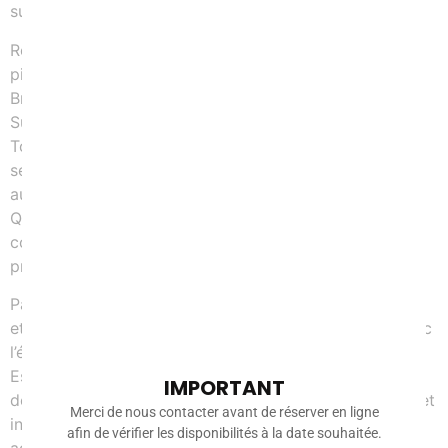
surf en Bretagne.
Ronan Chatain et Didier Tirilly font partie de ces
pionniers quand ils créent à La Torche en 1994, leur
Brevet d’Etat tout juste en poche, la première Ecole de
Surf de Bretagne. Le petit cabanon sur la plage de La
Torche fait vite des émules puisque l’année suivante la
seconde Ecole de Surf de Bretagne voit le jour sur un
autre spot majeur de la région, la presqu’île de
Quiberon, à l’initiative de Stéphane Corbinien. Les trois
compères sont vite rejoints par David Noirrit en
presqu’île de Crozon.
Par la suite, le réseau s’étoffe, sa fréquentation grandit
et l’ESB devient même en 2001 une filière sportive avec
l’émergence de la Filière de Haut Niveau dont le Pôle
Espoir qui a détecté, formé, vu naître et accompagné
IMPORTANT
de grands noms du surf breton sur la scène française et
Merci de nous contacter avant de réserver en ligne
internationale. En 2005, l’ESB obtient même un
afin de vérifier les disponibilités à la date souhaitée.