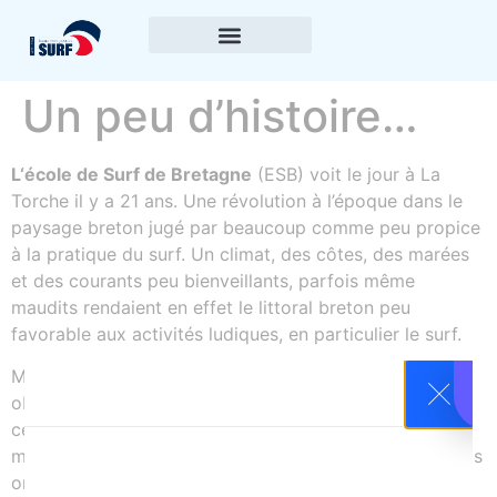
Un peu d’histoire…
L‘école de Surf de Bretagne
(ESB) voit le jour à La
Torche il y a 21 ans. Une révolution à l’époque dans le
paysage breton jugé par beaucoup comme peu propice
à la pratique du surf. Un climat, des côtes, des marées
et des courants peu bienveillants, parfois même
maudits rendaient en effet le littoral breton peu
favorable aux activités ludiques, en particulier le surf.
Mais des passionnés se sont affranchis de ces
obstacles, ont défriché de très nombreuses vagues de
cette façade bretonne et ont trouvé les lieux et les
méthodes pour donner à d’autres le goût des vagues. Ils
ont ainsi activement participé au développement du