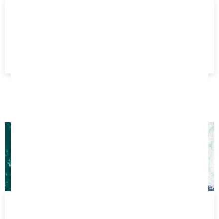
5 SÉANCES 2H
Du lundi au samedi
Age minimum 5 ans
175 €
COURS PART. 1H30