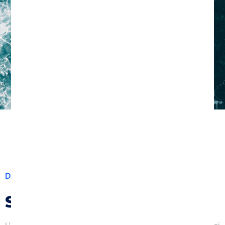
NOUS CONTACTER
Du surf mais pas que !
STAND UP PADDLE