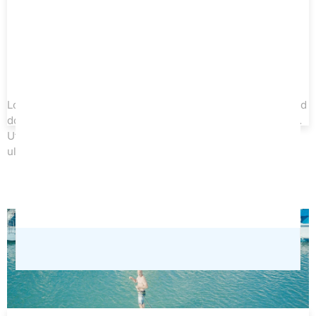
Cours particulier
À partir de 12 ans
Du lundi au samedi
70 €
Lorem ipsum dolor sit amet, consectetur adipiscing elit, sed
Réservation sur place
do eius tempor incididunt ut labore et dolore magna aliqua.
Ut enim adiqua minim veniam quis nostrud exercitation
ullamco