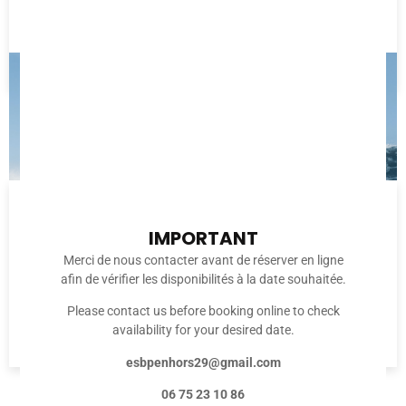
Du lundi au samedi
Age minimum 5 ans
100 €
STAGE SEMAINE 2H
IMPORTANT
Merci de nous contacter avant de réserver en ligne
Du lundi au vendredi
afin de vérifier les disponibilités à la date souhaitée.
2h par jour
Please contact us before booking online to check
Age minimum 5 ans
availability for your desired date.
175 €
esbpenhors29@gmail.com
06 75 23 10 86