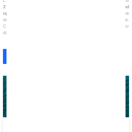
L’Ecole de Surf de Bretagne de Penhors vous propose aussi
2 formules pour apprendre ou vous perfectionner en stand
up paddle
. Dernier né des sports de glisse, qui se pratique
debout sur une grande planche de surf avec une pagaie.
Cette discipline est immédiatement accessible pour surfer
dans les vagues.
RÉSERVER UN COURS DE SURF
SUP WAVE 1H