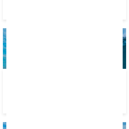
Age minimum 5 ans
45 €
3 SÉANCES 2H
Du lundi au samedi
Age minimum 5 ans
125 €