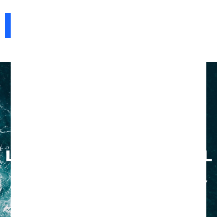
RÉSERVER UN COURS DE SURF
À savoir
LOUEZ NOTRE MATÉRIEL
Tous les cours comprennent le prêt du matériel (planche,
combinaison, leash, fax).
Après votre stage vous avez la possibilité de louer le
matériel !