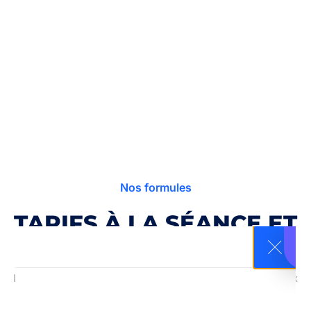
Nos formules
TARIFS À LA SÉANCE ET
STAGES À LA SEMAINE
Les tarifs comprennent l’enseignement pour tous niveaux
par un moniteur diplômé, le prêt du matériel (planche et
combinaison 4/3 mm) et un vestiaire pour se changer.