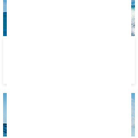
4 SÉANCES 2H
Du lundi au samedi
Age minimum 5 ans
152 €