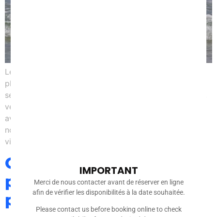
Les stages à la semaine reprendront le 13 avril à la
plage de Penhors. Pour une, deux, trois, quatre ou cinq
séances de surf que vous soyez débutant ou confirmé,
venez profiter des superbes conditions que l’on peut
avoir au printemps à Penhors. Une trentaine de
nouvelles planches et les nouvelles combinaisons
viennent d’arriver et […]
Centre de
IMPORTANT
perfectionnement
Merci de nous contacter avant de réserver en ligne
afin de vérifier les disponibilités à la date souhaitée.
printemps
Please contact us before booking online to check