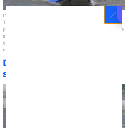
L‘école de Surf de Bretagne (ESB) voit le jour à La
Torche il y a 21 ans. Une révolution à l’époque dans le
paysage breton jugé par beaucoup comme peu propice
à la pratique du surf. Un climat, des côtes, des marées
et des courants peu bienveillants, parfois même
maudits rendaient en effet le littoral […]
Début des stages
semaine