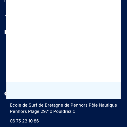
nouveau pôle nautique situé à 10 mètres de la plage.
INFOS
Mentions légales
Conditions Générales de Vente
Politique de confidentialité
CONTACT
Ecole de Surf de Bretagne de Penhors Pôle Nautique
Penhors Plage 29710 Pouldrezic
06 75 23 10 86