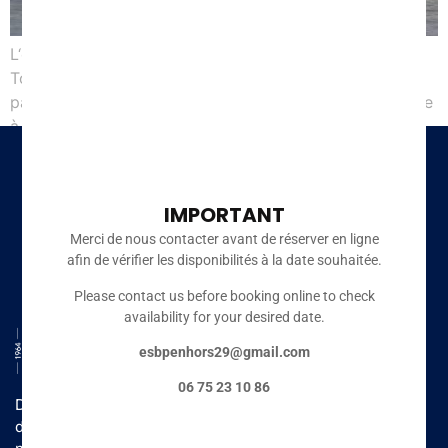
L‘école de Surf de Bretagne (ESB) voit le jour à La
Torche il y a 21 ans. Une révolution à l’époque dans le
paysage breton jugé par beaucoup comme peu propice
à la pratique du surf. Un climat, des côtes, des marées
et des courants peu bienveillants, parfois même
maudits rendaient en effet le littoral […]
IMPORTANT
Merci de nous contacter avant de réserver en ligne
afin de vérifier les disponibilités à la date souhaitée.
Please contact us before booking online to check
availability for your desired date.
esbpenhors29@gmail.com
06 75 23 10 86
Depuis 2003, l’ESB Penhors, l’une des plus belles écoles
de surf de France vous accueille toute l’année au sein du