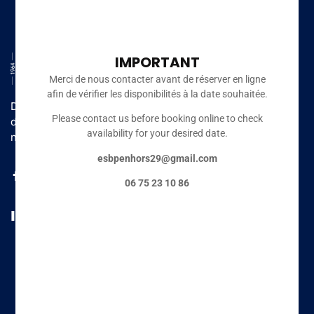
IMPORTANT
Merci de nous contacter avant de réserver en ligne
afin de vérifier les disponibilités à la date souhaitée.
Depuis 2003, l’ESB Penhors, l’une des plus belles écoles
Please contact us before booking online to check
de surf de France vous accueille toute l’année au sein du
availability for your desired date.
nouveau pôle nautique situé à 10 mètres de la plage.
esbpenhors29@gmail.com
06 75 23 10 86
INFOS
Mentions légales
Conditions Générales de Vente